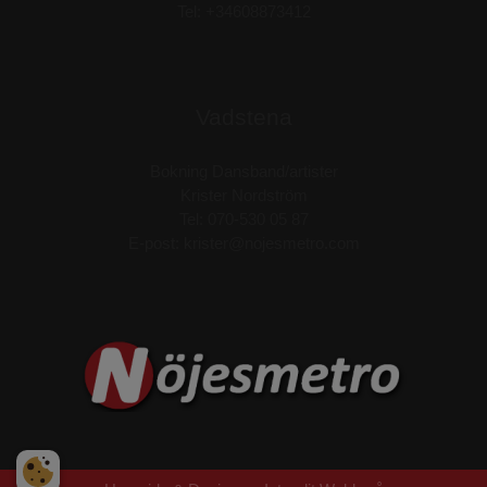
Tel: +34608873412
Vadstena
Bokning Dansband/artister
Krister Nordström
Tel: 070-530 05 87
E-post:
krister@nojesmetro.com