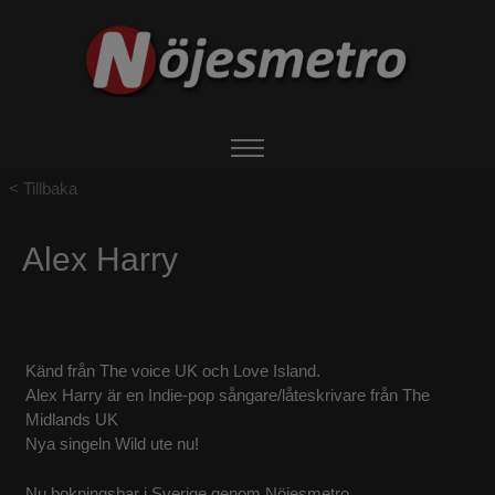
Tillbaka
HEM
Alex Harry
OM NÖJESMETRO
EVENTS
Känd från The voice UK och Love Island.
BOKA ARTIST
Alex Harry är en Indie-pop sångare/låteskrivare från The
Midlands UK
Nya singeln Wild ute nu!
UTHYRNING
Nu bokningsbar i Sverige genom Nöjesmetro.