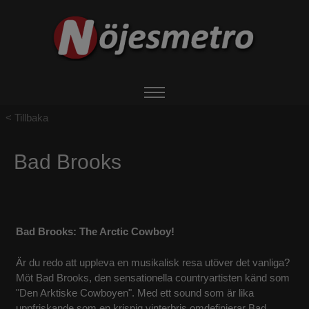
Tillbaka
HEM
Bad Brooks
OM NÖJESMETRO
EVENTS
Bad Brooks: The Arctic Cowboy!
BOKA ARTIST
Är du redo att uppleva en musikalisk resa utöver det vanliga?
Möt Bad Brooks, den sensationella countryartisten känd som
UTHYRNING
"Den Arktiske Cowboyen". Med ett sound som är lika
uppfriskande som en krispig vinterbris omdefinierar Bad