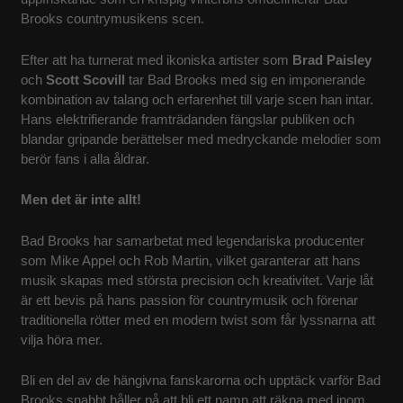
Brooks countrymusikens scen.
KONTAKT
Efter att ha turnerat med ikoniska artister som
Brad Paisley
och
Scott Scovill
tar Bad Brooks med sig en imponerande
kombination av talang och erfarenhet till varje scen han intar.
Hans elektrifierande framträdanden fängslar publiken och
blandar gripande berättelser med medryckande melodier som
berör fans i alla åldrar.
Men det är inte allt!
Bad Brooks har samarbetat med legendariska producenter
som Mike Appel och Rob Martin, vilket garanterar att hans
musik skapas med största precision och kreativitet. Varje låt
är ett bevis på hans passion för countrymusik och förenar
traditionella rötter med en modern twist som får lyssnarna att
vilja höra mer.
Bli en del av de hängivna fanskarorna och upptäck varför Bad
Brooks snabbt håller på att bli ett namn att räkna med inom