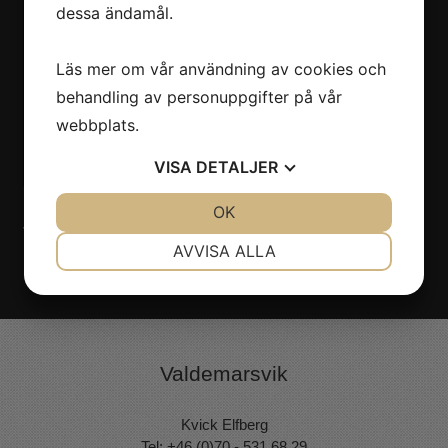
dessa ändamål.
Läs mer om vår användning av cookies och
behandling av personuppgifter på vår
webbplats.
VISA
DETALJER
JA
NEJ
OK
JA
NEJ
Vill du boka Bad Brooks till ert evenemang? Kontakta oss på
NÖDVÄNDIG
INSTÄLLNINGAR
AVVISA ALLA
Nöjesmetro!
Klicka här!
JA
NEJ
JA
NEJ
MARKNADSFÖRING
STATISTIK
Valdemarsvik
Kvick Elfberg
Tel: +46 (0)70 - 531 68 29