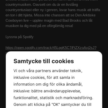
countrymusiken. Oavsett om du är en livslång
countryentusiast eller ny i genren, lovar hans musik att träffa
en ton i ditt hjärta. Missa inte chansen att se Den Arktiske
Cowboyen live – upplev magin med Bad Brooks och låt
musiken ta dig med på en oförglömlig resa!
Lyssna på Spotify
https://open.spotify.com/track/45LppK5C7iFtZXzoAxj2sJ?
si=b5cd4c01317b4322
Samtycke till cookies
Vi och våra partners använder teknik,
inklusive cookies, för att samla in
information om dig för olika ändamål,
inklusive: bättre användarupplevelse,
funktionalitet, statistik och marknadsföring.
Genom att klicka på "OK" samtycker du till