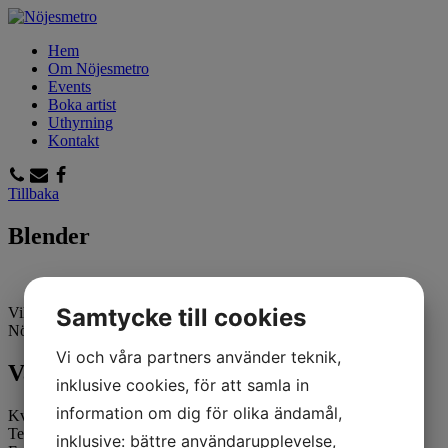
Hem
Om Nöjesmetro
Events
Boka artist
Uthyrning
Kontakt
Tillbaka
Blender
Samtycke till cookies
Vill du boka Blender till ert evenemang? Kontakta oss på
Nöjesmetro!
Klicka här!
Vi och våra partners använder teknik,
Valdemarsvik
inklusive cookies, för att samla in
information om dig för olika ändamål,
Kvick Elfberg
Tel: +46 (0)70 - 531 68 29
inklusive: bättre användarupplevelse,