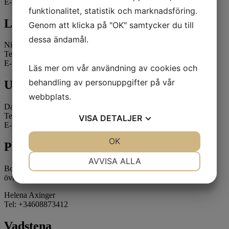
E-post:
kvick@nojesmetro.com
funktionalitet, statistik och marknadsföring.
Ludvika & Drammen, Norge
Genom att klicka på "OK" samtycker du till
dessa ändamål.
Niclas Starborg
Tel: +46 (0)73-590 19 37
E-post:
niclas@nojesmetro.com
Läs mer om vår användning av cookies och
behandling av personuppgifter på vår
Uppsala
webbplats.
David Karlsson
Tel: +46 (0)70-405 45 76
VISA
DETALJER
E-post:
david@nojesmetro.com
JA
NEJ
OK
JA
NEJ
Playa de Cura, SPANIEN
NÖDVÄNDIG
INSTÄLLNINGAR
AVVISA ALLA
Bokning av enklare underhållning t ex Pianister samt hjälp med
JA
NEJ
JA
NEJ
övrigt inom nöje efter önskemål
MARKNADSFÖRING
STATISTIK
Helena Axinger
Tel: +34608873412
Vadstena