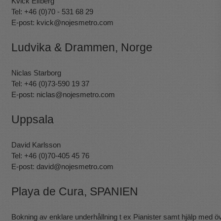
Kvick Elfberg
Tel: +46 (0)70 - 531 68 29
E-post:
kvick@nojesmetro.com
Ludvika & Drammen, Norge
Niclas Starborg
Tel: +46 (0)73-590 19 37
E-post:
niclas@nojesmetro.com
Uppsala
David Karlsson
Tel: +46 (0)70-405 45 76
E-post:
david@nojesmetro.com
Playa de Cura, SPANIEN
Bokning av enklare underhållning t ex Pianister samt hjälp med öv