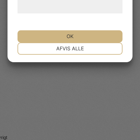
behandling af persondata på vores
Bokning Dansband/artister
Krister Nordström
hjemmeside.
Tel: 070-530 05 87
E-post:
krister@nojesmetro.com
OK
NØDVENDIGE
PRÆFERENCER
AFVIS ALLE
MARKETING
STATISTIK
rigt