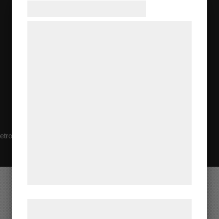
Samtykke til cookies
Vi og vores samarbejdspartnere bruger
teknologier, herunder cookies, til at
indsamle oplysninger om dig til forskellige
formål, herunder: Tilpasning af annoncering,
bedre brugeroplevelse, funktionalitet,
statistik og marketing. Disse oplysninger
kan blive delt med annoncerings- og
analysepartnere, som kan kombinere dem
etro!
Klicka här!
med data, du tidligere har givet dem eller
de har indsamlet gennem din brug af deres
tjenester. Ved at klikke på 'OK' giver du
samtykke til disse formål.
Vadstena
Læs mere om vores brug af cookies og