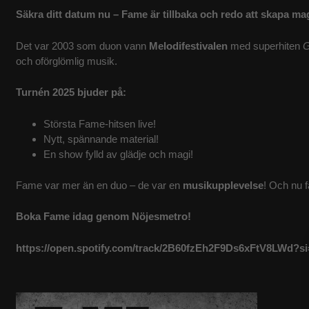
Säkra ditt datum nu – Fame är tillbaka och redo att skapa ma
Det var 2003 som duon vann
Melodifestivalen
med superhiten
G
och oförglömlig musik.
Turnén 2025 bjuder på:
Största Fame-hitsen live!
Nytt, spännande material!
En show fylld av glädje och magi!
Fame var mer än en duo – de var en
musikupplevelse
! Och nu f
Boka Fame idag genom Nöjesmetro!
https://open.spotify.com/track/2B60fzEh2F9Ds6xFtV8LWd?s