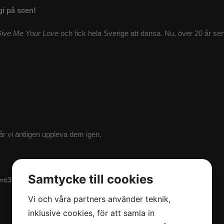
gi på scen!
ive Me Your Love
och fick hela Sverige att dansa. Nu, över 20 år senar
år vi äntligen uppleva dem igen.
Samtycke till cookies
i=c3173c761a6b4fb4
Vi och våra partners använder teknik,
inklusive cookies, för att samla in