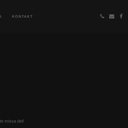
G
KONTAKT
nte missa det!