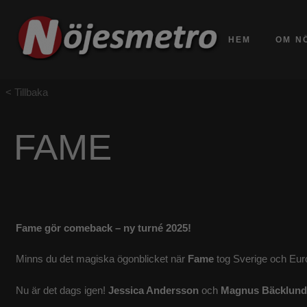
HEM
OM N
Tillbaka
FAME
Fame gör comeback – ny turné 2025!
Minns du det magiska ögonblicket när
Fame
tog Sverige och Eu
Nu är det dags igen!
Jessica Andersson
och
Magnus Bäcklund