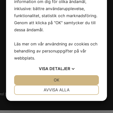
information om dig för olika ändamål,
inklusive: bättre användarupplevelse,
funktionalitet, statistik och marknadsföring.
Genom att klicka på "OK" samtycker du till
dessa ändamål.
Läs mer om vår användning av cookies och
behandling av personuppgifter på vår
webbplats.
VISA
DETALJER
JA
NEJ
OK
JA
NEJ
NÖDVÄNDIG
INSTÄLLNINGAR
AVVISA ALLA
ro!
Klicka här!
JA
NEJ
JA
NEJ
MARKNADSFÖRING
STATISTIK