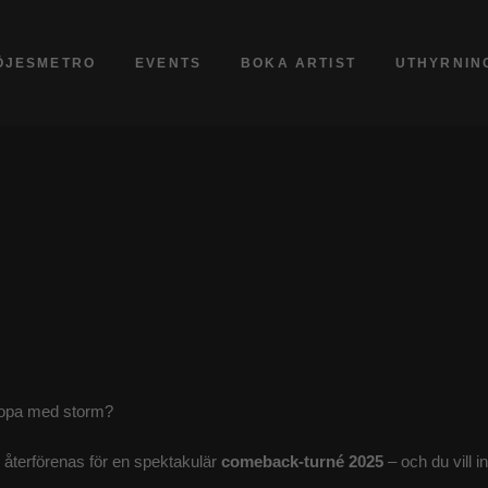
ÖJESMETRO
EVENTS
BOKA ARTIST
UTHYRNIN
ropa med storm?
återförenas för en spektakulär
comeback-turné 2025
– och du vill i