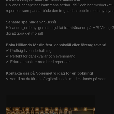
Höilands har spelat tillsammans sedan 1992 och har medverkat i 
repertoar som passar både den trogna danspubliken och nya lys
Senaste spelningen? Succé!
Höilands gjorde nyligen ett bejublat framträdande på M/S Viking 
dig att göra det möjligt!
Boka Höilands för din fest, danskväll eller företagsevent!
✔ Proffsig liveunderhållning
✔ Perfekt för danskvällar och evenemang
✔ Erfarna musiker med bred repertoar
Kontakta oss på Nöjesmetro idag för en bokning!
Vi ser till att du får en oförglömlig kväll med Höilands på scen!