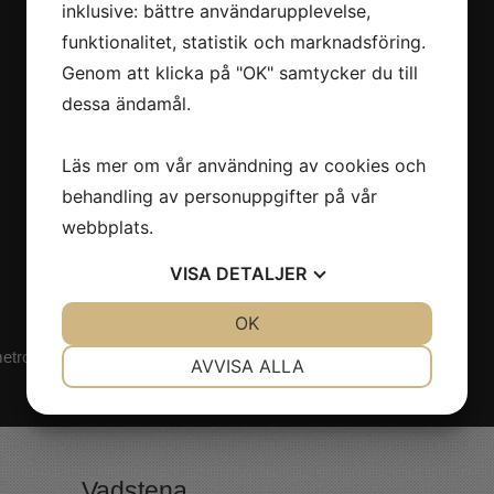
inklusive: bättre användarupplevelse,
funktionalitet, statistik och marknadsföring.
Genom att klicka på "OK" samtycker du till
dessa ändamål.
Läs mer om vår användning av cookies och
behandling av personuppgifter på vår
webbplats.
VISA
DETALJER
JA
NEJ
OK
JA
NEJ
NÖDVÄNDIG
INSTÄLLNINGAR
metro!
Klicka här!
AVVISA ALLA
JA
NEJ
JA
NEJ
MARKNADSFÖRING
STATISTIK
Vadstena