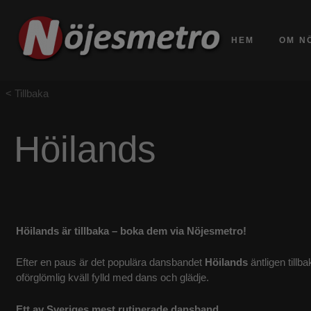
HEM
OM N
Tillbaka
Höilands
Höilands är tillbaka – boka dem via Nöjesmetro!
Efter en paus är det populära dansbandet
Höilands
äntligen till
oförglömlig kväll fylld med dans och glädje.
Ett av Sveriges mest rutinerade dansband