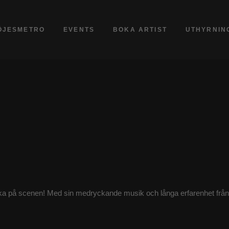
ÖJESMETRO
EVENTS
BOKA ARTIST
UTHYRNIN
baka på scenen! Med sin medryckande musik och långa erfarenhet från 