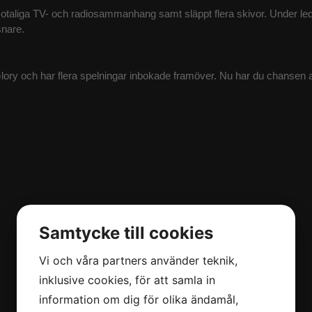
otaliga TV- och radiosammanhang samt släppt flera skivor. Under le
snare.
Glory och har flera spelningar inbokade framöver. Nu har du chansen a
Samtycke till cookies
Vi och våra partners använder teknik,
inklusive cookies, för att samla in
information om dig för olika ändamål,