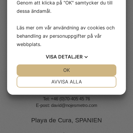
Genom att klicka på "OK" samtycker du till
Kvick Elfberg
dessa ändamål.
Tel: +46 (0)70 - 531 68 29
E-post:
kvick@nojesmetro.com
Läs mer om vår användning av cookies och
Ludvika & Drammen, Norge
behandling av personuppgifter på vår
webbplats.
Niclas Starborg
Tel: +46 (0)73-590 19 37
VISA
DETALJER
E-post:
niclas@nojesmetro.com
JA
NEJ
OK
JA
NEJ
Uppsala
NÖDVÄNDIG
INSTÄLLNINGAR
AVVISA ALLA
JA
NEJ
JA
NEJ
David Karlsson
Tel: +46 (0)70-405 45 76
MARKNADSFÖRING
STATISTIK
E-post:
david@nojesmetro.com
Playa de Cura, SPANIEN