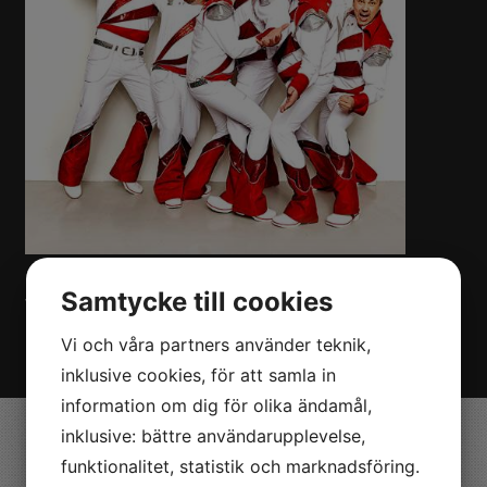
KONTAKT
Samtycke till cookies
Vill du boka Larz Krizter till ert evenemang? Kontakta oss på
Nöjesmetro!
Klicka här!
Vi och våra partners använder teknik,
inklusive cookies, för att samla in
information om dig för olika ändamål,
inklusive: bättre användarupplevelse,
Valdemarsvik
funktionalitet, statistik och marknadsföring.