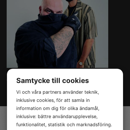
KONTAKT
Samtycke till cookies
Vill du boka Medina till ert evenemang? Kontakta oss på
Nöjesmetro!
Klicka här!
Vi och våra partners använder teknik,
inklusive cookies, för att samla in
information om dig för olika ändamål,
inklusive: bättre användarupplevelse,
Valdemarsvik
funktionalitet, statistik och marknadsföring.