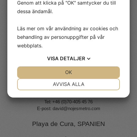
Genom att klicka på "OK" samtycker du till
Kvick Elfberg
dessa ändamål.
Tel: +46 (0)70 - 531 68 29
E-post:
kvick@nojesmetro.com
Läs mer om vår användning av cookies och
Ludvika & Drammen, Norge
behandling av personuppgifter på vår
webbplats.
Niclas Starborg
Tel: +46 (0)73-590 19 37
VISA
DETALJER
E-post:
niclas@nojesmetro.com
JA
NEJ
OK
JA
NEJ
Uppsala
NÖDVÄNDIG
INSTÄLLNINGAR
AVVISA ALLA
JA
NEJ
JA
NEJ
David Karlsson
Tel: +46 (0)70-405 45 76
MARKNADSFÖRING
STATISTIK
E-post:
david@nojesmetro.com
Playa de Cura, SPANIEN