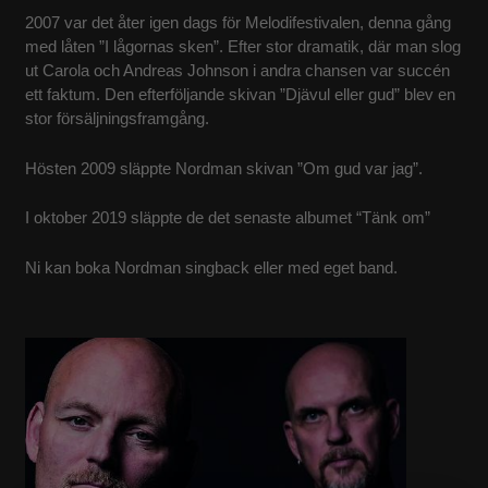
2007 var det åter igen dags för Melodifestivalen, denna gång
KONTAKT
med låten ”I lågornas sken”. Efter stor dramatik, där man slog
ut Carola och Andreas Johnson i andra chansen var succén
ett faktum. Den efterföljande skivan ”Djävul eller gud” blev en
stor försäljningsframgång.​
Hösten 2009 släppte Nordman skivan ”Om gud var jag”.
I oktober 2019 släppte de det senaste albumet “Tänk om”
Ni kan boka Nordman singback eller med eget band.