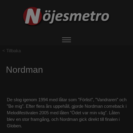
Tillbaka
HEM
Nordman
OM NÖJESMETRO
EVENTS
De slog igenom 1994 med låtar som ”Förlist”, ”Vandraren” och
BOKA ARTIST
”Be mig”. Efter flera års uppehåll, gjorde Nordman comeback i
Melodifestivalen 2005 med låten ”Ödet var min väg”. Låten
blev en stor framgång, och Nordman gick direkt till finalen i
UTHYRNING
Globen.​