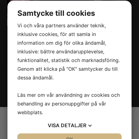
Samtycke till cookies
Vi och våra partners använder teknik,
inklusive cookies, för att samla in
information om dig för olika ändamål,
inklusive: bättre användarupplevelse,
funktionalitet, statistik och marknadsföring.
Genom att klicka på "OK" samtycker du till
dessa ändamål.
Vill du boka Nordman till ert evenemang? Kontakta oss på
Nöjesmetro!
Klicka här!
Läs mer om vår användning av cookies och
behandling av personuppgifter på vår
webbplats.
Valdemarsvik
VISA
DETALJER
JA
NEJ
JA
NEJ