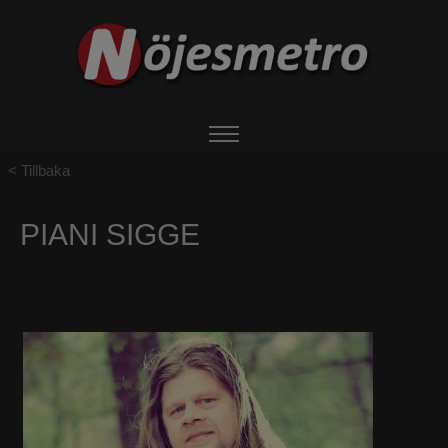
Tillbaka
HEM
PIANI SIGGE
OM NÖJESMETRO
EVENTS
BOKA ARTIST
UTHYRNING