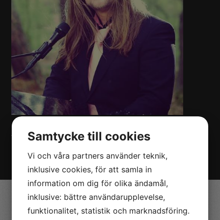
KONTAKT
Samtycke till cookies
Vill du boka PIANI SIGGE till ert evenemang? Kontakta oss
på Nöjesmetro!
Klicka här!
Vi och våra partners använder teknik,
inklusive cookies, för att samla in
information om dig för olika ändamål,
inklusive: bättre användarupplevelse,
Valdemarsvik
funktionalitet, statistik och marknadsföring.