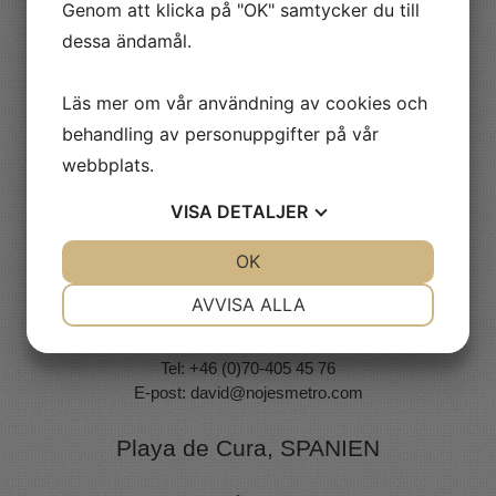
Genom att klicka på "OK" samtycker du till
Kvick Elfberg
dessa ändamål.
Tel: +46 (0)70 - 531 68 29
E-post:
kvick@nojesmetro.com
Läs mer om vår användning av cookies och
Ludvika & Drammen, Norge
behandling av personuppgifter på vår
webbplats.
Niclas Starborg
Tel: +46 (0)73-590 19 37
VISA
DETALJER
E-post:
niclas@nojesmetro.com
JA
NEJ
OK
JA
NEJ
Uppsala
NÖDVÄNDIG
INSTÄLLNINGAR
AVVISA ALLA
JA
NEJ
JA
NEJ
David Karlsson
Tel: +46 (0)70-405 45 76
MARKNADSFÖRING
STATISTIK
E-post:
david@nojesmetro.com
Playa de Cura, SPANIEN