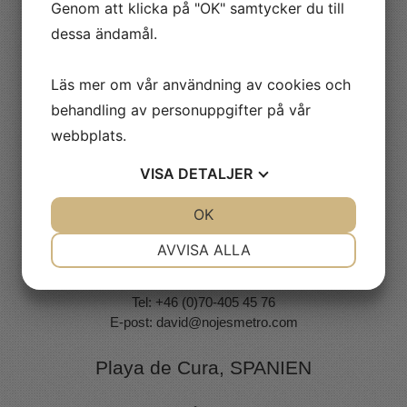
Genom att klicka på "OK" samtycker du till
Kvick Elfberg
dessa ändamål.
Tel: +46 (0)70 - 531 68 29
E-post:
kvick@nojesmetro.com
Läs mer om vår användning av cookies och
Ludvika & Drammen, Norge
behandling av personuppgifter på vår
webbplats.
Niclas Starborg
Tel: +46 (0)73-590 19 37
VISA
DETALJER
E-post:
niclas@nojesmetro.com
JA
NEJ
OK
JA
NEJ
Uppsala
NÖDVÄNDIG
INSTÄLLNINGAR
AVVISA ALLA
JA
NEJ
JA
NEJ
David Karlsson
Tel: +46 (0)70-405 45 76
MARKNADSFÖRING
STATISTIK
E-post:
david@nojesmetro.com
Playa de Cura, SPANIEN