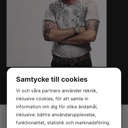
KONTAKT
Samtycke till cookies
Vill du boka Patrik Sjöberg till ert evenemang? Kontakta oss
på Nöjesmetro!
Klicka här!
Vi och våra partners använder teknik,
inklusive cookies, för att samla in
information om dig för olika ändamål,
inklusive: bättre användarupplevelse,
Valdemarsvik
funktionalitet, statistik och marknadsföring.