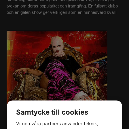
tvekan om deras popularitet och framgång. En fullsatt klubb
KONTAKT
och en galen show ger verkligen som en minnesvärd kväll!
Samtycke till cookies
Vi och våra partners använder teknik,