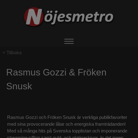
Tillbaka
HEM
Rasmus Gozzi & Fröken
OM NÖJESMETRO
Snusk
EVENTS
BOKA ARTIST
Rasmus Gozzi och Fröken Snusk är verkliga publikfavoriter
med sina provocerande låtar och energiska framträdanden!
UTHYRNING
Med så många hits på Svenska topplistan och imponerande
streaming-siffror samt guld- och platinaskivor, är det ingen