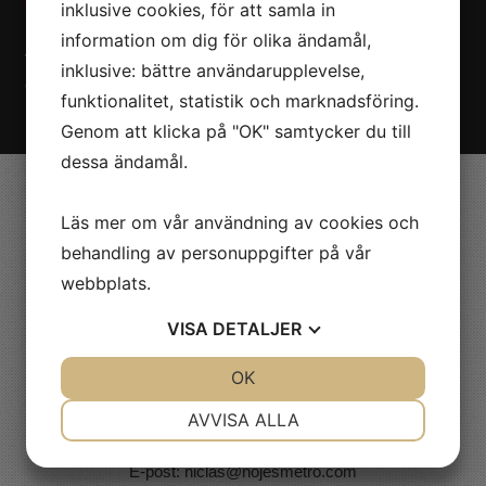
inklusive cookies, för att samla in
information om dig för olika ändamål,
Vill du boka Rasmus Gozzi & Fröken Snusk till ert
inklusive: bättre användarupplevelse,
evenemang? Kontakta oss på Nöjesmetro!
Klicka här!
funktionalitet, statistik och marknadsföring.
Genom att klicka på "OK" samtycker du till
dessa ändamål.
Valdemarsvik
Läs mer om vår användning av cookies och
behandling av personuppgifter på vår
Kvick Elfberg
webbplats.
Tel: +46 (0)70 - 531 68 29
E-post:
kvick@nojesmetro.com
VISA
DETALJER
Ludvika & Drammen, Norge
JA
NEJ
OK
JA
NEJ
NÖDVÄNDIG
INSTÄLLNINGAR
AVVISA ALLA
Niclas Starborg
Tel: +46 (0)73-590 19 37
JA
NEJ
JA
NEJ
E-post:
niclas@nojesmetro.com