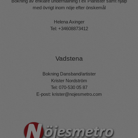
Bokning av enklare underhållning t ex Pianister samt hjälp
med övrigt inom nöje efter önskemål
Helena Axinger
Tel: +34608873412
Vadstena
Bokning Dansband/artister
Krister Nordström
Tel: 070-530 05 87
E-post:
krister@nojesmetro.com