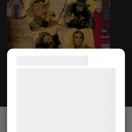
KONTAKT
Samtykke til cookies
Vi og vores samarbejdspartnere bruger
teknologier, herunder cookies, til at
Vill du boka Rednex till ert evenemang? Kontakta oss på
Nöjesmetro!
Klicka här!
indsamle oplysninger om dig til forskellige
formål, herunder: Tilpasning af annoncering,
bedre brugeroplevelse, funktionalitet,
statistik og marketing. Disse oplysninger
kan blive delt med annoncerings- og
Valdemarsvik
analysepartnere, som kan kombinere dem