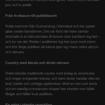
jury och tv‑publik.
KONTAKT
Från Arvikason till publikfavorit
Robin kommer från Gunnarskog i Värmland och har spelat
gitarr sedan barndomen. Det var först när hans sambo
skickade in en Idol‑anmälan åt honom som karriären tog fart –
och tur var det. Redan i auditionen tog han juryn med storm
och fick länge publiken att känna igen sig i hans unika uttryck
och närvaro.
Country med känsla och direkt närvaro
Robin blandar traditionell country med inslag av americana
och singer‑songwriter‑känsla, och hans texter handlar ofta om
livet, kärlek och verkliga upplevelser. Med en röst som berör
och en naturlig scennärvaro skapar han stunder som både
fångar och håller kvar publiken.
En artist i ständig utveckling