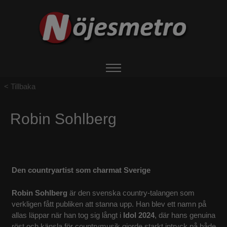
Tillbaka
HEM
Robin Sohlberg
OM NÖJESMETRO
EVENTS
Den countryartist som charmat Sverige
BOKA ARTIST
Robin Sohlberg
är den svenska country‑talangen som
verkligen fått publiken att stanna upp. Han blev ett namn på
UTHYRNING
allas läppar när han tog sig långt i
Idol 2024
, där hans genuina
röst och känsla för countrymusik gjorde starkt intryck på både