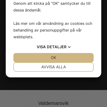
Genom att klicka på "OK" samtycker du till
dessa ändamål.
Läs mer om vår användning av cookies och
behandling av personuppgifter på vår
webbplats.
VISA
DETALJER
JA
NEJ
OK
JA
NEJ
NÖDVÄNDIG
INSTÄLLNINGAR
AVVISA ALLA
Vill du boka Robin Sohlberg till ert evenemang? Kontakta oss
JA
NEJ
JA
NEJ
på Nöjesmetro!
Klicka här!
MARKNADSFÖRING
STATISTIK
Valdemarsvik