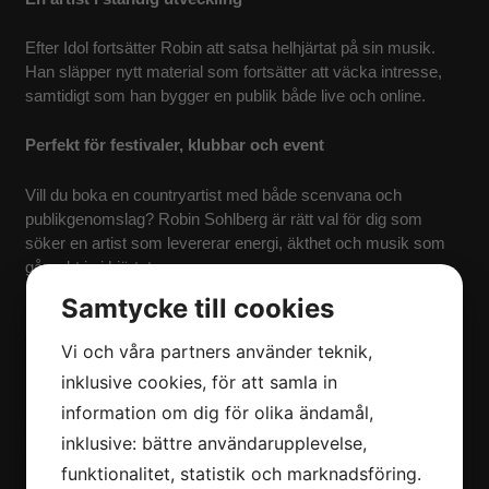
Efter Idol fortsätter Robin att satsa helhjärtat på sin musik.
Han släpper nytt material som fortsätter att väcka intresse,
samtidigt som han bygger en publik både live och online.
Perfekt för festivaler, klubbar och event
Vill du boka en countryartist med både scenvana och
publikgenomslag? Robin Sohlberg är rätt val för dig som
söker en artist som levererar energi, äkthet och musik som
går rakt in i hjärtat.
Samtycke till cookies
Vi och våra partners använder teknik,
inklusive cookies, för att samla in
information om dig för olika ändamål,
inklusive: bättre användarupplevelse,
funktionalitet, statistik och marknadsföring.