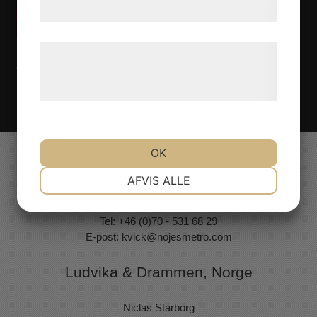
samtykke til disse formål.
Læs mere om vores brug af cookies og
behandling af persondata på vores
Vill du boka The Sounds of Boney M till ert evenemang?
Kontakta oss på Nöjesmetro!
Klicka här!
hjemmeside.
OK
Valdemarsvik
NØDVENDIGE
PRÆFERENCER
AFVIS ALLE
Kvick Elfberg
Tel: +46 (0)70 - 531 68 29
MARKETING
STATISTIK
E-post:
kvick@nojesmetro.com
Ludvika & Drammen, Norge
Niclas Starborg