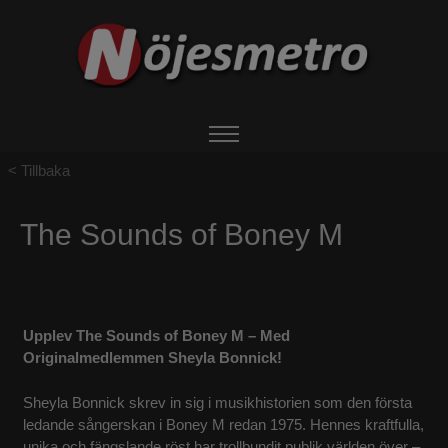
Tillbaka
HEM
The Sounds of Boney M
OM NÖJESMETRO
EVENTS
Upplev The Sounds of Boney M – Med
BOKA ARTIST
Originalmedlemmen Sheyla Bonnick!
Sheyla Bonnick skrev in sig i musikhistorien som den första
UTHYRNING
ledande sångerskan i Boney M redan 1975. Hennes kraftfulla,
unika och fängslande röst har trollbundit publik världen över –