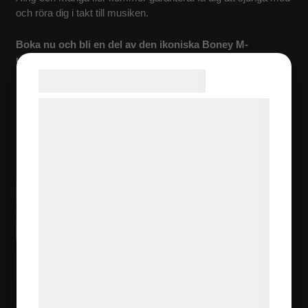
och röra dig i takt till musiken.
Boka nu och bli en del av den ikoniska Boney M-
upplevelsen.
Samtykke til cookies
Vi og vores samarbejdspartnere bruger
teknologier, herunder cookies, til at
indsamle oplysninger om dig til forskellige
formål, herunder: Tilpasning af annoncering,
bedre brugeroplevelse, funktionalitet,
statistik og marketing. Disse oplysninger
kan blive delt med annoncerings- og
analysepartnere, som kan kombinere dem
med data, du tidligere har givet dem eller
de har indsamlet gennem din brug af deres
tjenester. Ved at klikke på 'OK' giver du