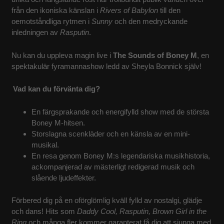
från den ikoniska känslan i
Rivers of Babylon
till den
KONTAKT
oemotståndliga rytmen i
Sunny
och den medryckande
inledningen av
Rasputin
.
Nu kan du uppleva magin live i
The Sounds of Boney M
, en
spektakulär fyramannashow ledd av Sheyla Bonnick själv!
Vad kan du förvänta dig?
En färgsprakande och energifylld show med de största
Boney M-hitsen.
Storslagna scenkläder och en känsla av en mini-
musikal.
En resa genom Boney M:s legendariska musikhistoria,
ackompanjerad av mästerligt redigerad musik och
slående ljudeffekter.
Förbered dig på en oförglömlig kväll fylld av nostalgi, glädje
och dans! Hits som
Daddy Cool, Rasputin, Brown Girl in the
Ring
och många fler kommer garanterat få dig att sjunga med