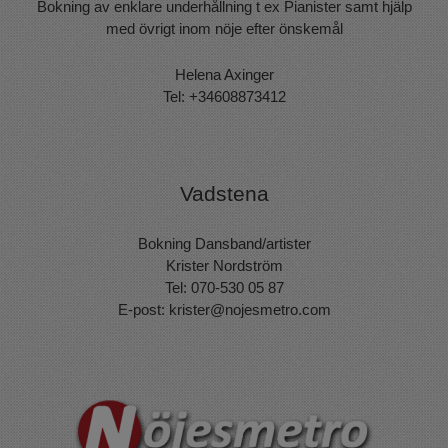
Bokning av enklare underhållning t ex Pianister samt hjälp
med övrigt inom nöje efter önskemål
Helena Axinger
Tel: +34608873412
Vadstena
Bokning Dansband/artister
Krister Nordström
Tel: 070-530 05 87
E-post:
krister@nojesmetro.com