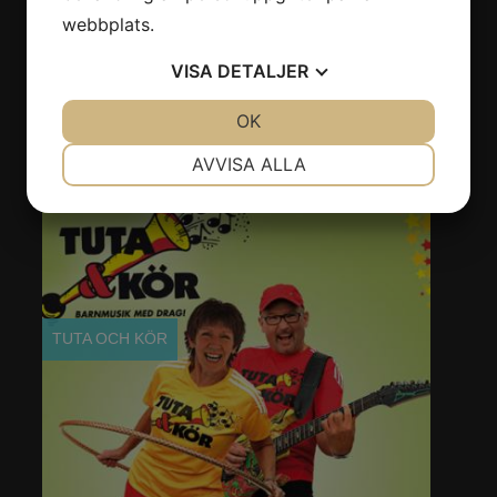
webbplats.
VISA
DETALJER
JA
NEJ
OK
JA
NEJ
NÖDVÄNDIG
INSTÄLLNINGAR
AVVISA ALLA
JA
NEJ
JA
NEJ
MARKNADSFÖRING
STATISTIK
TUTA OCH KÖR