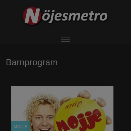
HEM
Barnprogram
OM NÖJESMETRO
EVENTS
BOKA ARTIST
UTHYRNING
MOJJE