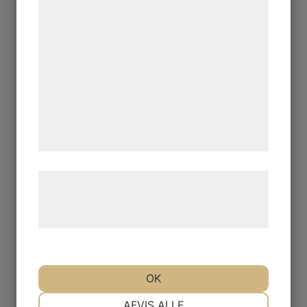
bedre brugeroplevelse, funktionalitet,
statistik og marketing. Disse oplysninger
kan blive delt med annoncerings- og
analysepartnere, som kan kombinere dem
med data, du tidligere har givet dem eller
de har indsamlet gennem din brug af deres
tjenester. Ved at klikke på 'OK' giver du
samtykke til disse formål.
Læs mere om vores brug af cookies og
behandling af persondata på vores
hjemmeside.
OK
NØDVENDIGE
PRÆFERENCER
AFVIS ALLE